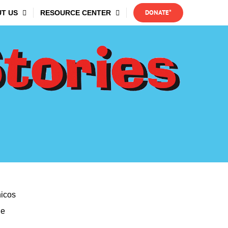
DONATE*
T US
RESOURCE CENTER
nicos
je