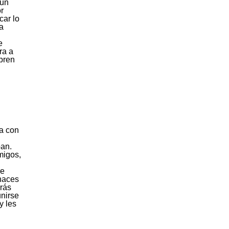
 un
r
car lo
a
e
ra a
bren
ja con
pan.
migos,
re
 haces
irás
unirse
y les