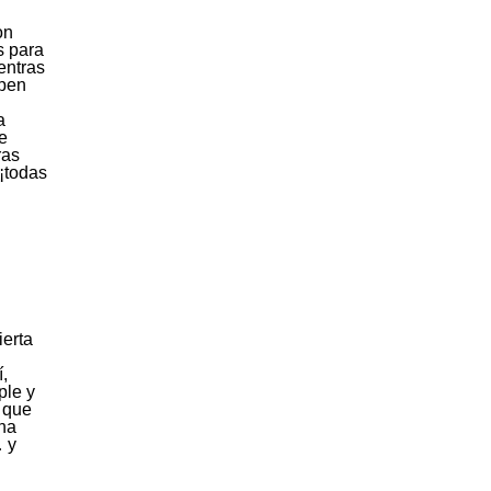
on
s para
ientras
ipen
a
e
ras
 ¡todas
ierta
,
ple y
a que
una
… y