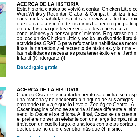
ACERCA DE LA HISTORIA
Esta historia clásica se volvió a contar: Chicken Little c
WordWinks y Recontar, Grabar & Compartir utiliza rima
construir las habilidades críticas previas a la lectura, m
que capta la atención de los niños haciendo que partic
en una historia que les enseña a ellos a no saltar a
conclusiones y a pensar por sí mismos. Regístrese en l
aplicación de Chicken Little y reciba un divertido libro d
actividades GRATIS para reforzar las habilidades moto
finas, la narración y el recuento de historias, y la rima –
las habilidades necesarias para tener éxito en el Jardín
Infantil (Kindergarten)!
Descárgalo gratis
ACERCA DE LA HISTORIA
Cuando Oscar, el encantador perrito salchicha, se desp
una mañana y no encuentra a ninguno de sus amigos,
emprende un viaje que lo lleva al Zoológico Central. Allí
Oscar imagina cómo se sentiría si fuera diferente al sim
sencillo Oscar el salchicha. Al final, Oscar se da cuent
él prefiere no ser un elefante con una larga trompa, ni 
jirafa con un cuello largo, o una foca con aletas cortas
decide que no quiere ser otro más que él mismo.