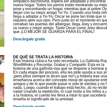
simpático dachshund, espera ser adoptado y encontrar
nuevo hogar. Todos los perros están mostrando su mejo
pose y encontrando un hogar, mientras que al pobre Os
dejan con su mejor amigo Yo-Yo. Cuando una linda niñ
llega a adoptar a Yo-Yo, Oscar se pone tan triste que ni
siquiera abre sus ojos. Pero justo en el momento en qu
cerraban las puertas del albergue, llega Joey y encuent
su nuevo y mejor amigo. Tanto Oscar como Joey descu
que ¡LO MEJOR SE GUARDA PARA EL FINAL!
Descárgalo gratis
DE QUÉ SE TRATA LA HISTORIA
Esta historia clásica ha sido recontada: La Gallinita Ro
WordWinks y Recontar, Grabar y Compartir. Esta es la
historia de una gallinita roja que se dispone a hornear 
En cada etapa del proceso, ella les pide ayuda a sus a
¡pero ellos siempre le dicen que no! La historia trae una
enseñanza acerca del concepto moral de ayudarse ent
amigos y de lo que puede pasar si sólo te sientas y no
nada. Luego, cuando el trabajo está hecho, ¡tú no recib
nada! Usando la repetición, lo cual invita a los niños a 
a la historia, el cuento les lleva a intuir lo que sucederá 
enseña el significado de la amistad.
Descárgalo gratis