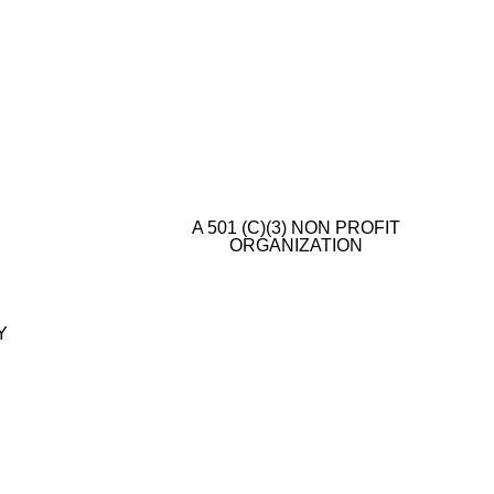
A 501 (C)(3) NON PROFIT
ORGANIZATION
E
Y