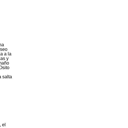
na
aseo
a a la
las y
amaño
Osito
a salta
 el